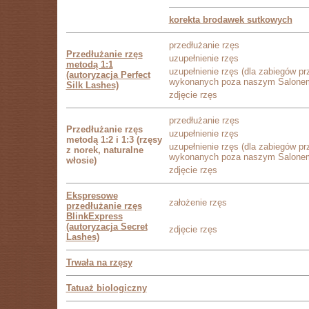
korekta brodawek sutkowych
przedłużanie rzęs
Przedłużanie rzęs
uzupełnienie rzęs
metodą 1:1
uzupełnienie rzęs (dla zabiegów pr
(autoryzacja Perfect
wykonanych poza naszym Salone
Silk Lashes)
zdjęcie rzęs
przedłużanie rzęs
Przedłużanie rzęs
uzupełnienie rzęs
metodą 1:2 i 1:3 (rzęsy
uzupełnienie rzęs (dla zabiegów pr
z norek, naturalne
wykonanych poza naszym Salone
włosie)
zdjęcie rzęs
Ekspresowe
założenie rzęs
przedłużanie rzęs
BlinkExpress
(autoryzacja Secret
zdjęcie rzęs
Lashes)
Trwała na rzęsy
Tatuaż biologiczny