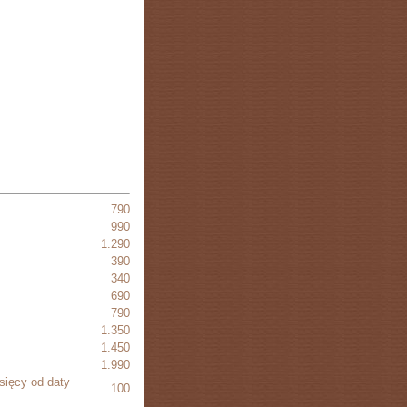
790
990
1.290
390
340
690
790
1.350
1.450
1.990
sięcy od daty
100