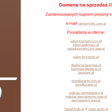
Domena na sprzedaż !!
Zainteresowanych kupnem prosimy o 
e-mail:
domeny@ii.com.pl
Posiadamy w ofercie:
salon-kosmetyczny.pl
salon-pieknosci.pl
salonkosmetyczny.waw.pl
salon-fryzjerski.pl
depilacja-laserowa.pl
laserowa-depilacja.pl
laserowy.pl
przedluzanie-rzes.pl
przedluzanie.pl
makijaz-permanentny.pl
makijaz-permanentny.waw.pl
permanentny.waw.pl
+
SwiatUrody.pl
swiat-urody.pl