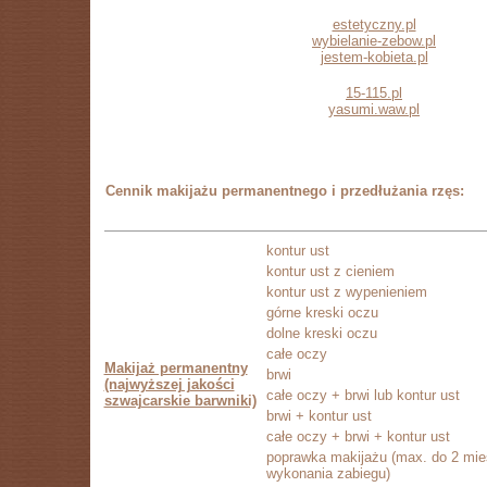
estetyczny.pl
wybielanie-zebow.pl
jestem-kobieta.pl
15-115.pl
yasumi.waw.pl
Cennik makijażu permanentnego i przedłużania rzęs:
kontur ust
kontur ust z cieniem
kontur ust z wypenieniem
górne kreski oczu
dolne kreski oczu
całe oczy
Makijaż permanentny
brwi
(najwyższej jakości
całe oczy + brwi lub kontur ust
szwajcarskie barwniki)
brwi + kontur ust
całe oczy + brwi + kontur ust
poprawka makijażu (max. do 2 mie
wykonania zabiegu)