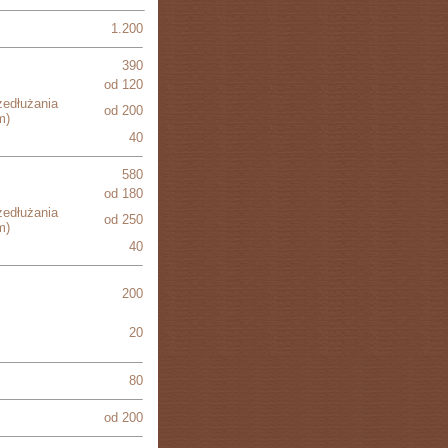
1.200
390
od 120
zedłużania
od 200
m)
40
580
od 180
zedłużania
od 250
m)
40
200
20
80
od 200